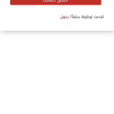
أنشئ حسابك
تقدمت لوظيفة سابقاُ؟
دخول